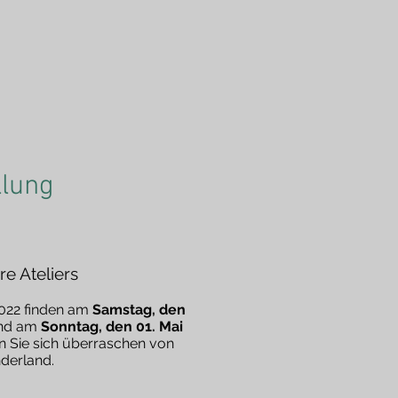
llung
re Ateliers
022 finden am
Samstag, den
und am
Sonntag, den 01. Mai
sen Sie sich überraschen von
nderland.